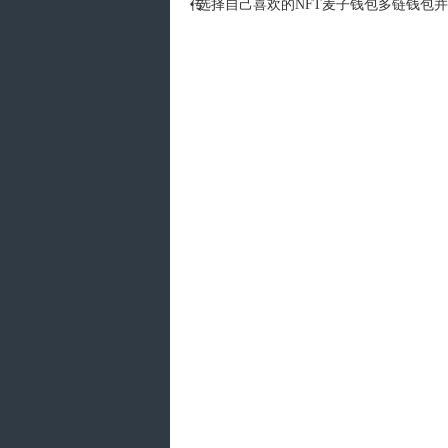
传
选择自己喜欢的NFT麦子钱包多链钱包
•