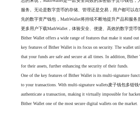
总的来说，MathWallet是一款安全高效的加密数字货币钱
服务。无论是数字货币的存储、管理还是交易，用户都可以在Mat
先的数字资产钱包，MathWallet将持续不断地提升产品和
更多用户下载MathWallet，体验安全、便捷、高效的数字货
Bither Wallet offers a wide range of features that make it stand ou
key features of Bither Wallet is its focus on security. The wallet ut
that your funds are safe and secure at all times. In addition, Bither
for their assets, further enhancing the security of their funds.
One of the key features of Bither Wallet is its multi-signature funct
to your transactions. With multi-signature wallets麦子钱包多链钱包, m
authenticate a transaction, making it virtually impossible for hacker
Bither Wallet one of the most secure digital wallets on the market.