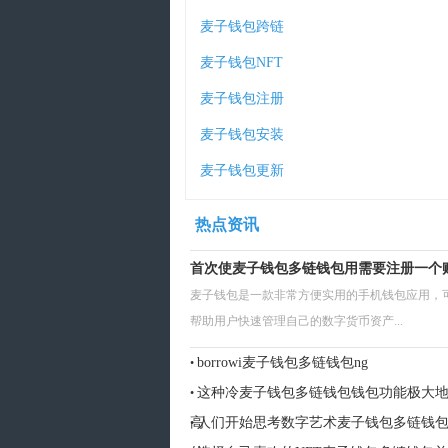
麦子钱包跨链
麦子钱包NFT
麦子钱包注册
麦子钱包安装
麦子钱包更新
热点资讯
首次使麦子钱包多链钱包用需要注册一个
麦子钱包是一款非常方便实用的手机钱包应用，
帮助用户快速管理自己的数字货币资产...
borrowi麦子钱包多链钱包ng
•
这种冷麦子钱包多链钱包钱包功能极大
•
高
人们开始思考数字艺术麦子钱包多链钱
•