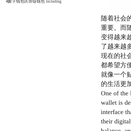
丰
麦子钱包区块链钱包 including
•
随着社会
重要。而
变得越来
了越来越
现在的社
都希望方
就像一个
的生活更
One of the 
wallet is d
interface t
their digit
balance, and